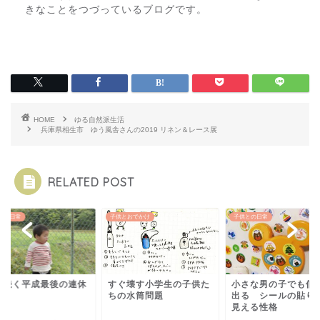
きなことをつづっているブログです。
HOME
ゆる自然派生活
兵庫県相生市 ゆう風舎さんの2019 リネン＆レース展
RELATED POST
との日常
子供とおでかけ
子供との日常
が続く平成最後の連休
すぐ壊す小学生の子供た
小さな男の子でも個
ちの水筒問題
出る シールの貼り
見える性格