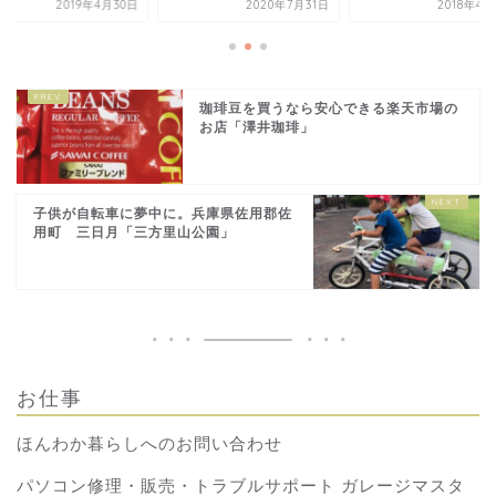
2019年4月30日
2020年7月31日
2018年4
珈琲豆を買うなら安心できる楽天市場の
お店「澤井珈琲」
子供が自転車に夢中に。兵庫県佐用郡佐
用町 三日月「三方里山公園」
お仕事
ほんわか暮らしへのお問い合わせ
パソコン修理・販売・トラブルサポート ガレージマスタ