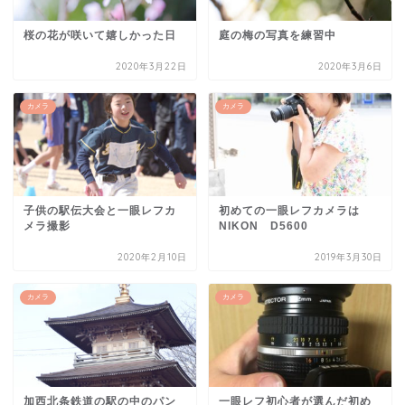
桜の花が咲いて嬉しかった日
庭の梅の写真を練習中
2020年3月22日
2020年3月6日
カメラ
カメラ
子供の駅伝大会と一眼レフカ
初めての一眼レフカメラは
メラ撮影
NIKON D5600
2020年2月10日
2019年3月30日
カメラ
カメラ
加西北条鉄道の駅の中のパン
一眼レフ初心者が選んだ初め