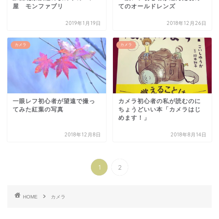
屋 モンファブリ
てのオールドレンズ
2019年1月19日
2018年12月26日
カメラ
カメラ
一眼レフ初心者が望遠で撮っ
カメラ初心者の私が読むのに
てみた紅葉の写真
ちょうどいい本「カメラはじ
めます！」
2018年12月8日
2018年8月14日
1
2
HOME
カメラ