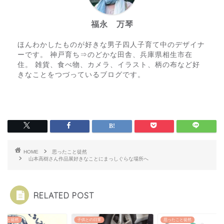
福永 万琴
ほんわかしたものが好きな男子四人子育て中のデザイナ
ーです。 神戸育ち⇒のどかな田舎、兵庫県相生市在
住。 雑貨、食べ物、カメラ、イラスト、柄の布など好
きなことをつづっているブログです。
HOME
思ったこと徒然
山本高樹さん作品展好きなことにまっしぐらな場所へ
RELATED POST
たこと徒然
子供との日常
思ったこと徒然