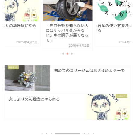
しぶりの花粉症にやら
「専門分野を知らない人
言葉の使い方を考え
る
にはサッパリ分からな
る
い」車の調子が悪くなっ
て...
2025年4月2日
2024年5
2018年8月2日
初めてのコサージュはおさえめカラーで
久しぶりの花粉症にやられる