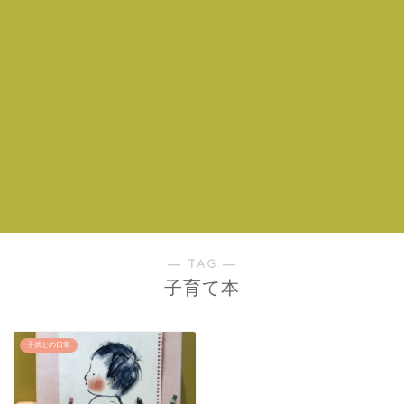
― TAG ―
子育て本
子供との日常