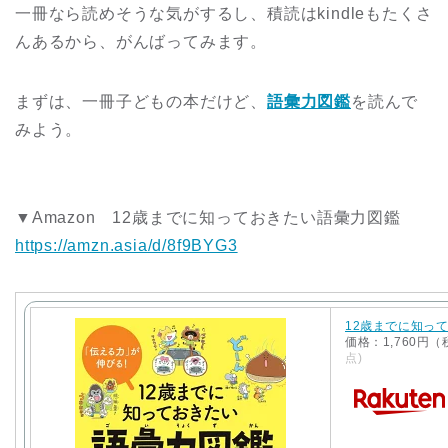
一冊なら読めそうな気がするし、積読はkindleもたくさ
んあるから、がんばってみます。
まずは、一冊子どもの本だけど、
語彙力図鑑
を読んで
みよう。
▼Amazon 12歳までに知っておきたい語彙力図鑑
https://amzn.asia/d/8f9BYG3
12歳までに知ってお
価格：1,760円
点)