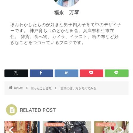
福永 万琴
ほんわかしたものが好きな男子四人子育て中のデザイナ
ーです。 神戸育ち⇒のどかな田舎、兵庫県相生市在
住。 雑貨、食べ物、カメラ、イラスト、柄の布など好
きなことをつづっているブログです。
HOME
思ったこと徒然
言葉の使い方を考えてみる
RELATED POST
たこと徒然
思ったこと徒然
思ったこと徒然