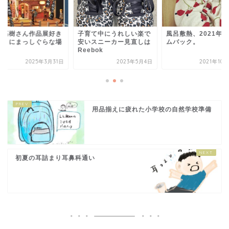
本高樹さん作品展好き
子育て中にうれしい楽で
風呂敷熱、2021年
ことにまっしぐらな場
安いスニーカー見直しは
ムバック。
へ
Reebok
2025年3月31日
2023年5月4日
2021年10
用品揃えに疲れた小学校の自然学校準備
初夏の耳詰まり耳鼻科通い