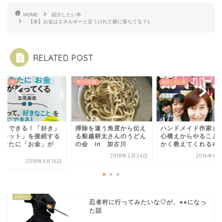
HOME
紹介したい本
【本】お金はエネルギーと言うけれど腑に落ちてる？1
RELATED POST
したい本
学びの記録
紹介したい本
でもできる！「好き」
掃除を違う角度から伝え
ハンドメイド作家さ
「ネット」を接続する
る船越耕太さんのうどん
心構えからやること
あなたに「お金」が
の会 in 加古川
かく教えてくれる本
.
2018年2月24日
2016年6
2018年4月16日
忍者村に行ってみたいな♡が、●●になっ
た話