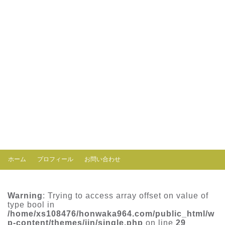
ホーム
プロフィール
お問い合わせ
Warning
: Trying to access array offset on value of
type bool in
/home/xs108476/honwaka964.com/public_html/w
p-content/themes/jin/single.php
on line
29