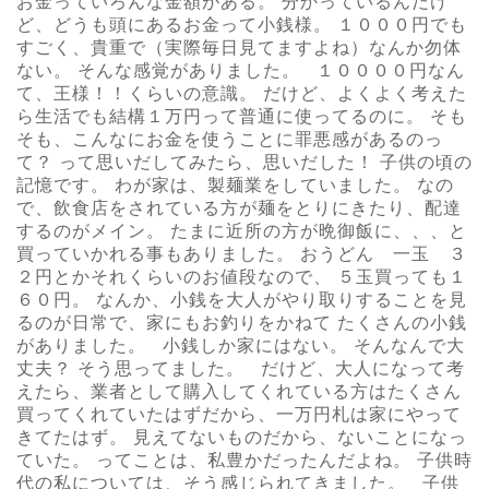
お金っていろんな金額がある。 分かっているんだけ
ど、どうも頭にあるお金って小銭様。 １０００円でも
すごく、貴重で（実際毎日見てますよね）なんか勿体
ない。 そんな感覚がありました。 １００００円なん
て、王様！！くらいの意識。 だけど、よくよく考えた
ら生活でも結構１万円って普通に使ってるのに。 そも
そも、こんなにお金を使うことに罪悪感があるのっ
て？ って思いだしてみたら、思いだした！ 子供の頃の
記憶です。 わが家は、製麺業をしていました。 なの
で、飲食店をされている方が麺をとりにきたり、配達
するのがメイン。 たまに近所の方が晩御飯に、、、と
買っていかれる事もありました。 おうどん 一玉 ３
２円とかそれくらいのお値段なので、 ５玉買っても１
６０円。 なんか、小銭を大人がやり取りすることを見
るのが日常で、家にもお釣りをかねて たくさんの小銭
がありました。 小銭しか家にはない。 そんなんで大
丈夫？ そう思ってました。 だけど、大人になって考
えたら、業者として購入してくれている方はたくさん
買ってくれていたはずだから、一万円札は家にやって
きてたはず。 見えてないものだから、ないことになっ
ていた。 ってことは、私豊かだったんだよね。 子供時
代の私については、そう感じられてきました。 子供