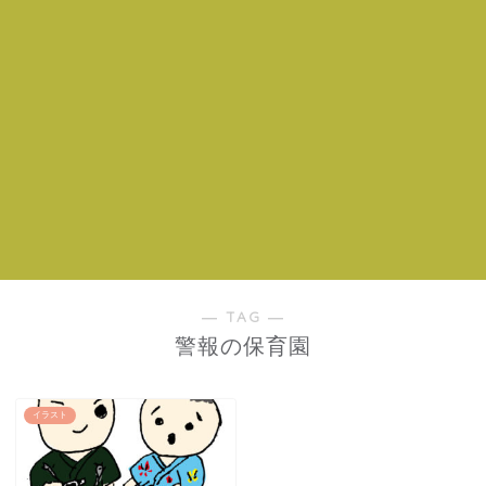
― TAG ―
警報の保育園
イラスト