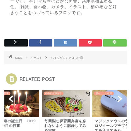
ーです。 神戸育ち⇒のどかな田舎、兵庫県相生市在
住。 雑貨、食べ物、カメラ、イラスト、柄の布など好
きなことをつづっているブログです。
HOME
イラスト
ハイジがシンクロした日
RELATED POST
との日常
ゆる自然派生活
思ったこと徒然
男5歳の誕生日 2019
毎回悩む保育園弁当を忘
マジックマウスの予
一発目の行事
れないように記録してみ
ロジクールプチプラ
る実験
スを入れてみた